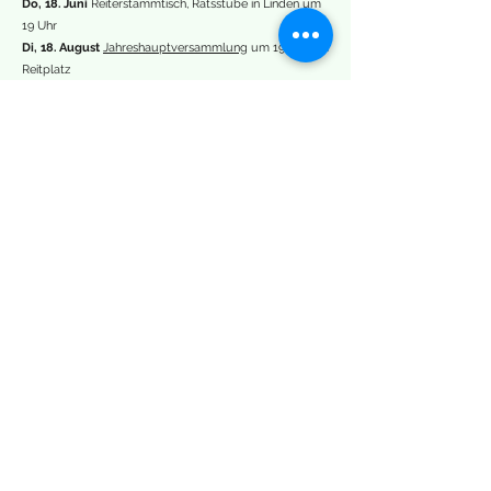
Do, 18. Juni
Reiterstammtisch, Ratsstube in Linden um
19 Uhr
Di, 18. August
Jahreshauptversammlung
um 19 Uhr am
Reitplatz
Sa, 29. August
Aufräumdienst von 10 - 12 Uhr auf dem
Reitplatz
Ideen ohne Datum :)
Veranstaltung außerhalb des Reitens – Kartfahren,
Jump and Fly
Reitmesse in Gießen besuchen 23-25. Oktober
Ausflug zu den Dülmener Wildpferden
Zu Aktuelles
info@team-gebauer.de
©2024 Reit- und Fahrverein Linden e.V.